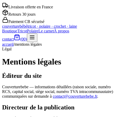
Livraison offerte en France
Retours 30 jours
Paiement CB sécurisé
couverturebébé
tricot · polaire · crochet · laine
Boutique
Tricot
Polaire
Le carnet
À propos
contact
(
00
)
accueil
/
mentions légales
Légal
Mentions légales
Éditeur du site
Couverturebebe
— informations détaillées (raison sociale, numéro
RCS, capital social, siège social, numéro TVA intracommunautaire)
communiquées sur demande à
contact@couverturebebe.fr
.
Directeur de la publication