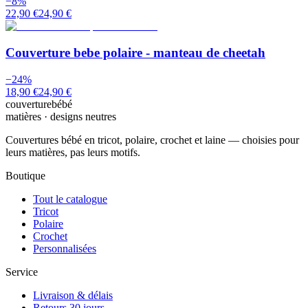
−
8
%
22,90 €
24,90 €
Couverture bebe polaire - manteau de cheetah
−
24
%
18,90 €
24,90 €
couverturebébé
matières · designs neutres
Couvertures bébé en tricot, polaire, crochet et laine — choisies pour
leurs matières, pas leurs motifs.
Boutique
Tout le catalogue
Tricot
Polaire
Crochet
Personnalisées
Service
Livraison & délais
Retours 30 jours