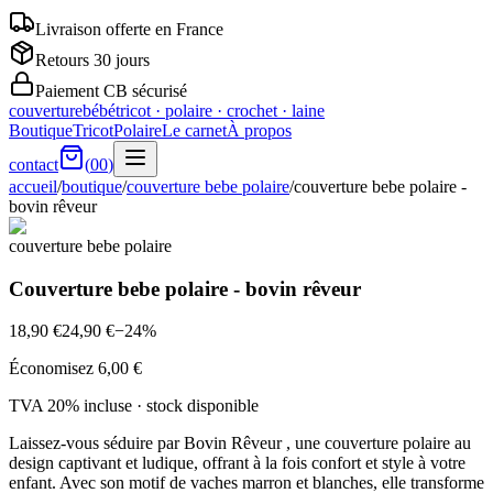
Livraison offerte en France
Retours 30 jours
Paiement CB sécurisé
couverturebébé
tricot · polaire · crochet · laine
Boutique
Tricot
Polaire
Le carnet
À propos
contact
(
00
)
accueil
/
boutique
/
couverture bebe polaire
/
couverture bebe polaire -
bovin rêveur
couverture bebe polaire
Couverture bebe polaire - bovin rêveur
18,90 €
24,90 €
−
24
%
Économisez
6,00 €
TVA 20% incluse · stock
disponible
Laissez-vous séduire par Bovin Rêveur , une couverture polaire au
design captivant et ludique, offrant à la fois confort et style à votre
enfant. Avec son motif de vaches marron et blanches, elle transforme