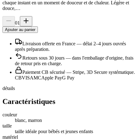
chaque instant en un moment de douceur et de chaleur. Légère et
douce,…
01
Ajouter au panier
Livraison offerte en France
— délai
2
–
4
jours ouvrés
après préparation.
Retours sous
30
jours
— dans l'emballage d'origine, frais
de retour pris en charge.
Paiement CB sécurisé
— Stripe, 3D Secure systématique.
CB
VISA
MC
Apple Pay
G Pay
détails
Caractéristiques
couleur
blanc, marron
taille
taille idéale pour bébés et jeunes enfants
matériel