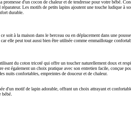
 la promesse d'un cocon de chaleur et de tendresse pour votre bébé. Conç
réparateur. Les motifs de petits lapins ajoutent une touche ludique à son 
fort durable.
que ce soit à la maison dans le berceau ou en déplacement dans une pouss
 car elle peut tout aussi bien être utilisée comme emmaillotage conforta
utilisant du coton tricoté qui offre un toucher naturellement doux et res
ure est également un choix pratique avec son entretien facile, conçue po
 des nuits confortables, empreintes de douceur et de chaleur.
d'un motif de lapin adorable, offrant un choix attrayant et confortable 
e bébé.