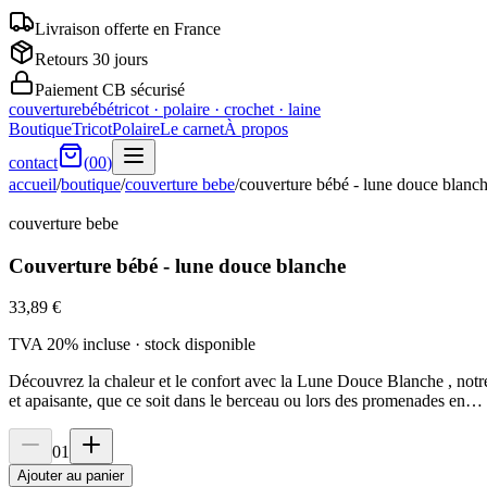
Livraison offerte en France
Retours 30 jours
Paiement CB sécurisé
couverturebébé
tricot · polaire · crochet · laine
Boutique
Tricot
Polaire
Le carnet
À propos
contact
(
00
)
accueil
/
boutique
/
couverture bebe
/
couverture bébé - lune douce blanc
couverture bebe
Couverture bébé - lune douce blanche
33,89 €
TVA 20% incluse · stock
disponible
Découvrez la chaleur et le confort avec la Lune Douce Blanche , notre 
et apaisante, que ce soit dans le berceau ou lors des promenades en…
01
Ajouter au panier