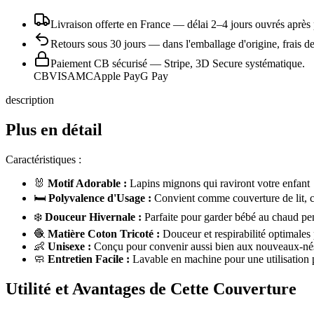
Livraison offerte en France
— délai
2
–
4
jours ouvrés après 
Retours sous
30
jours
— dans l'emballage d'origine, frais de
Paiement CB sécurisé
— Stripe, 3D Secure systématique.
CB
VISA
MC
Apple Pay
G Pay
description
Plus en détail
Caractéristiques :
🐰
Motif Adorable :
Lapins mignons qui raviront votre enfant
🛏️
Polyvalence d'Usage :
Convient comme couverture de lit, 
❄️
Douceur Hivernale :
Parfaite pour garder bébé au chaud pen
🧶
Matière Coton Tricoté :
Douceur et respirabilité optimales 
👶
Unisexe :
Conçu pour convenir aussi bien aux nouveaux-nés 
🧼
Entretien Facile :
Lavable en machine pour une utilisation 
Utilité et Avantages de Cette Couverture