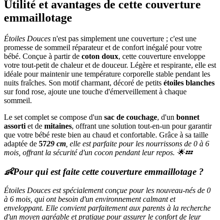
Utilité et avantages de cette couverture
emmaillotage
Étoiles Douces
n'est pas simplement une couverture ; c'est une
promesse de sommeil réparateur et de confort inégalé pour votre
bébé. Conçue à partir de
coton doux
, cette couverture enveloppe
votre tout-petit de chaleur et de douceur. Légère et respirante, elle est
idéale pour maintenir une température corporelle stable pendant les
nuits fraîches. Son motif charmant, décoré de petits
étoiles blanches
sur fond rose, ajoute une touche d'émerveillement à chaque
sommeil.
Le set complet se compose d'un
sac de couchage
, d'un
bonnet
assorti
et de
mitaines
, offrant une solution tout-en-un pour garantir
que votre bébé reste bien au chaud et confortable. Grâce à sa taille
adaptée de
57
29 cm
, elle est parfaite pour les nourrissons de 0 à 6
mois, offrant la sécurité d'un cocon pendant leur repos. 🌟💤
👶
Pour qui est faite cette couverture emmaillotage ?
Étoiles Douces
est spécialement conçue pour les nouveau-nés de 0
à 6 mois, qui ont besoin d'un environnement calmant et
enveloppant. Elle convient parfaitement aux parents à la recherche
d'un moyen agréable et pratique pour assurer le confort de leur