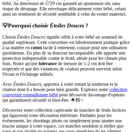
bébé. Sa dimension de 57
29 cm garantit un ajustement sûr, sans
risque de dérapage. Elle enveloppe délicatement votre bébé, créant
ainsi un sentiment de sécurité semblable à celui du ventre maternel.
💡
Pourquoi choisir
Étoiles Douces
?
Choisir
Étoiles Douces
signifie offrir à votre bébé un sommeil de
qualité supérieure. Cette couverture est fabuleusement pratique grâce
à sa matière en
coton
facile à entretenir, conçue pour une utilisation
quotidienne. En plus de sa douceur incomparable, elle apporte une
protection indispensable contre le froid, idéale pour les climats plus
frais. Notez qu'une
tolerance
de mesure de 1-2 cm doit être
respectée et que des variations de couleur peuvent survenir selon
l'écran et l'éclairage utilisés.
Avec
Étoiles Douces
, apportez à votre enfant la tendresse et la
chaleur dont il a besoin pour bien grandir. Explorez notre
collection
couverture emmaillotage bébé
pour découvrir davantage d'options
qui garantissent sécurité et bien-être. 🌟🧸✨
Découvrez notre collection captivante de tranches de fruits factices
qui égayeront votre décoration intérieure. Parfaites pour les
événements, les shootings photo ou simplement pour ajouter une
touche unique à votre espace, ces tranches semblent si réelles que
vous et vos invités ne pourrez pas vous empêcher de les admirer.