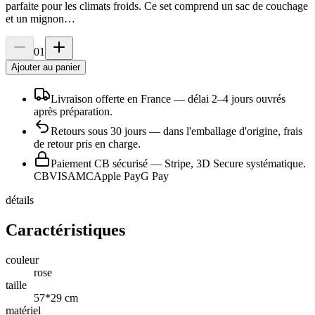
parfaite pour les climats froids. Ce set comprend un sac de couchage
et un mignon…
01
Ajouter au panier
Livraison offerte en France
— délai
2
–
4
jours ouvrés
après préparation.
Retours sous
30
jours
— dans l'emballage d'origine, frais
de retour pris en charge.
Paiement CB sécurisé
— Stripe, 3D Secure systématique.
CB
VISA
MC
Apple Pay
G Pay
détails
Caractéristiques
couleur
rose
taille
57*29 cm
matériel