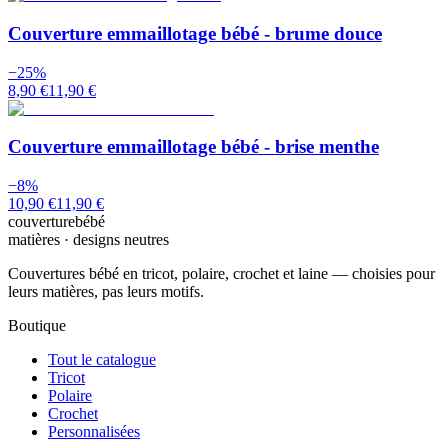
Couverture emmaillotage bébé - brume douce
−
25
%
8,90 €
11,90 €
Couverture emmaillotage bébé - brise menthe
−
8
%
10,90 €
11,90 €
couverturebébé
matières · designs neutres
Couvertures bébé en tricot, polaire, crochet et laine — choisies pour
leurs matières, pas leurs motifs.
Boutique
Tout le catalogue
Tricot
Polaire
Crochet
Personnalisées