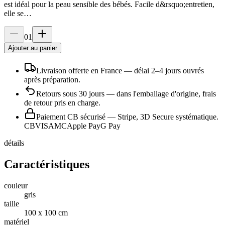
est idéal pour la peau sensible des bébés. Facile d&rsquo;entretien,
elle se…
01
Ajouter au panier
Livraison offerte en France
— délai
2
–
4
jours ouvrés
après préparation.
Retours sous
30
jours
— dans l'emballage d'origine, frais
de retour pris en charge.
Paiement CB sécurisé
— Stripe, 3D Secure systématique.
CB
VISA
MC
Apple Pay
G Pay
détails
Caractéristiques
couleur
gris
taille
100 x 100 cm
matériel