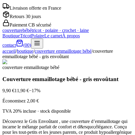
Livraison offerte en France
Retours 30 jours
Paiement CB sécurisé
couverturebébé
tricot · polaire · crochet · laine
Boutique
Tricot
Polaire
Le carnet
À propos
contact
(
00
)
accueil
/
boutique
/
couverture emmaillotage bébé
/
couverture
emmaillotage bébé - gris envoûtant
couverture emmaillotage bébé
Couverture emmaillotage bébé - gris envoûtant
9,90 €
11,90 €
−
17
%
Économisez
2,00 €
TVA 20% incluse · stock
disponible
Découvrez le Gris Envoûtant , une couverture d’emmaillotage qui
incarne le mélange parfait de confort et d&rsquo;élégance. Conçu
pour les tout-petits et les jeunes parents, ce produit hypoallergénique